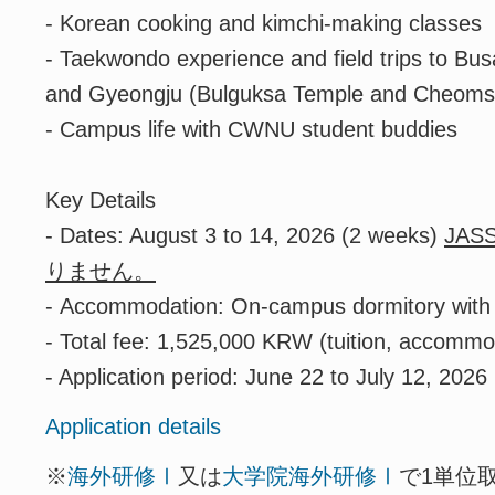
- Korean cooking and kimchi-making classes
- Taekwondo experience and field trips to Bu
and Gyeongju (Bulguksa Temple and Cheom
- Campus life with CWNU student buddies
Key Details
- Dates: August 3 to 14, 2026 (2 weeks)
JA
りません。
- Accommodation: On-campus dormitory with a
- Total fee: 1,525,000 KRW (tuition, accommod
- Application period: June 22 to July 12, 2026
Application details
※
海外研修Ⅰ
又は
大学院海外研修Ⅰ
で1単位