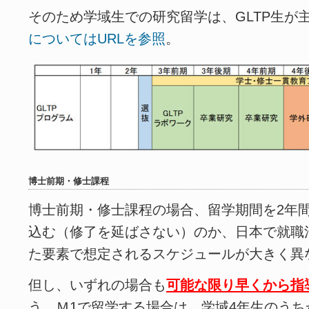
そのため学域生での研究留学は、GLTP生が
についてはURLを参照
。
博士前期・修士課程
博士前期・修士課程の場合、留学期間を2年
込む（修了を延ばさない）のか、日本で就職
た要素で想定されるスケジュールが大きく異
但し、いずれの場合も
可能な限り早くから指
う。Ｍ1で留学する場合は、学域4年生のうち