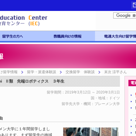
け留学情報
留学・派遣体験談
交換留学 体験談
末次 涼平さん
i
Ⅱ類 先端ロボティクス ３年生
電
留学期間：2019年3月12日 ～ 2020年3月1日
国・地域：ドイツ
留学先大学・機関：ブレーメン大学
由
メン大学に１年間留学しまし
つあります。まず留学先の地域