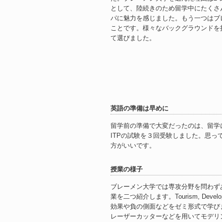
として、陸続きのため留学中にたくさ
パに魅力を感じました。もう一つはブ
ことです。様々なバックグラウンドを
て選びました。
英語の準備は早めに
留学前の準備で大変だったのは、留学
ITPの試験を３回受験しました。思
方がいいです。
授業の様子
ブレーメン大学では専攻分野を問わず
業を二つ紹介します。Tourism, Develo
効果や負の側面などをゼミ形式で学びました。3D 
レーザーカッターなどを用いてモデリ