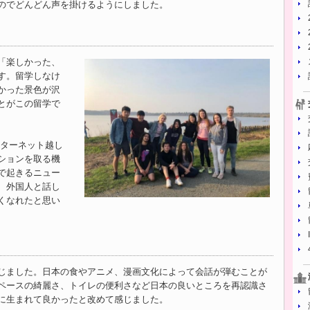
のでどんどん声を掛けるようにしました。
「楽しかった、
す。留学しなけ
かった景色が沢
とがこの留学で
ンターネット越し
ションを取る機
で起きるニュー
、外国人と話し
くなれたと思い
じました。日本の食やアニメ、漫画文化によって会話が弾むことが
ペースの綺麗さ、トイレの便利さなど日本の良いところを再認識さ
に生まれて良かったと改めて感じました。