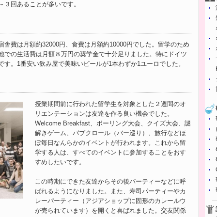
～３回あることが多いです。
舎費は月額約32000円、食費は月額約10000円でした。留学のため
地での生活費は月額８万円の奨学金で十分足りました。特にドイツ
です。1番安い飲み屋で美味いビールが1本わずか1ユーロでした。
授業期間前に行われた留学生を対象とした２週間のオ
リエンテーションは友達を作る良い機会でした。
Welcome Breakfast、ボーリング大会、クイズ大会、謎
解きゲーム、パブクロール（バー巡り）、旅行などほ
ぼ毎日なんらかのイベントが行われます。これから留
学する人は、すべてのイベントに参加することをおす
すめしたいです。
この時期にできた友達からその後パーティーなどに呼
ばれるようになりました。また、寿司パーティーやカ
レーパーティー（アジアショップに固形のカレールウ
が売られています）を開くと喜ばれました。交友関係