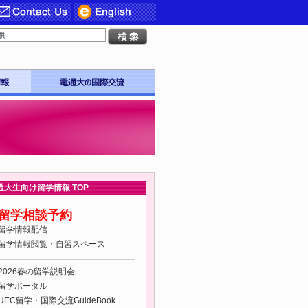
通大生向け留学情報 TOP
留学相談予約
留学情報配信
留学情報閲覧・自習スペース
2026春の留学説明会
留学ポータル
UEC留学・国際交流GuideBook