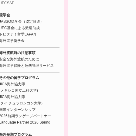
UECSAP
奨学金
JASSO奨学金（協定派遣）
UEC基金による派遣助成
トビタテ！留学JAPAN
海外留学奨学金
海外渡航時の注意事項
安全な海外渡航のために
海外留学保険と危機管理サービス
その他の留学プログラム
JICA海外協力隊
(メキシコ国立工科大学)
JICA海外協力隊
(タイ チュラロンコン大学)
国際インターンシップ
2026前期ランゲージパートナー
Language Partner 2026 Spring
海外短期プログラム