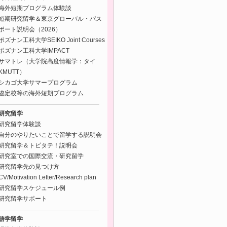
海外短期プログラム体験談
短期研究留学＆東京グローバル・パス
ポート説明会（2026）
ポズナン工科大学SEIKO Joint Courses
ポズナン工科大学IMPACT
サマトレ（大学院高度情報学：タイ
KMUTT）
シカゴ大学サマープログラム
協定校等の海外短期プログラム
研究留学
研究留学体験談
自分のやりたいことで留学する説明会
研究留学＆トビタテ！説明会
研究室での国際交流・研究留学
研究留学先の見つけ方
CV/Motivation Letter/Research plan
研究留学スケジュール例
研究留学サポート
語学留学