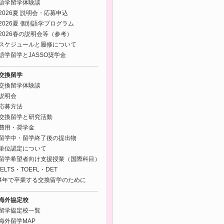
語学留学体験談
2026夏 説明会・応募申込
2026夏 個別語学プログラム
2026春の説明会等（参考）
スケジュールと履修について
語学留学とJASSO奨学金
交換留学
交換留学体験談
説明会
応募方法
交換留学と研究活動
費用・奨学金
留学中・留学終了後の提出物
単位認定について
留学希望者向け支援授業（国際科目）
IELTS・TOEFL・DET
4年で卒業する交換留学のために
海外協定校
留学協定校一覧
海外留学MAP